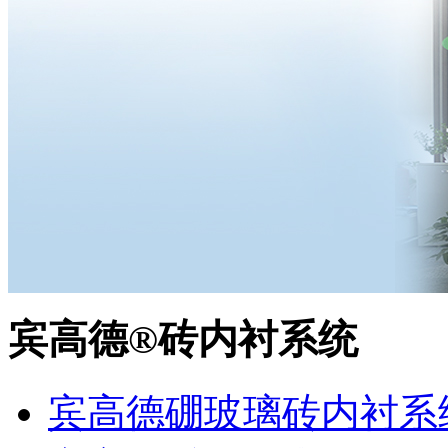
宾高德®砖内衬系统
宾高德硼玻璃砖内衬系