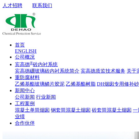
人才招聘
联系我们
首页
ENGLISH
公司概况
®
宾高德
砖内衬系统
宾高德硼玻璃砖内衬系统简介
宾高德质监技术服务
关于
重防腐材料
乙烯基酯玻璃鳞片胶泥
乙烯基酯树脂
DH烟囱专用修补
新闻中心
公司新闻
行业新闻
工程案例
混凝土单筒烟囱
钢套筒混凝土烟囱
砖套筒混凝土烟囱
一
业绩
合作伙伴