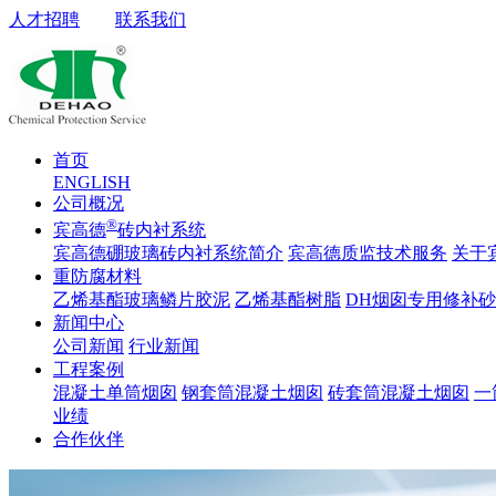
人才招聘
联系我们
首页
ENGLISH
公司概况
®
宾高德
砖内衬系统
宾高德硼玻璃砖内衬系统简介
宾高德质监技术服务
关于
重防腐材料
乙烯基酯玻璃鳞片胶泥
乙烯基酯树脂
DH烟囱专用修补
新闻中心
公司新闻
行业新闻
工程案例
混凝土单筒烟囱
钢套筒混凝土烟囱
砖套筒混凝土烟囱
一
业绩
合作伙伴