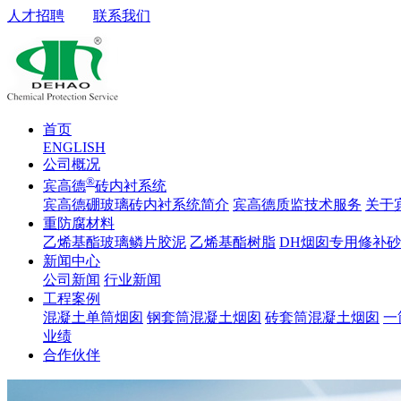
人才招聘
联系我们
首页
ENGLISH
公司概况
®
宾高德
砖内衬系统
宾高德硼玻璃砖内衬系统简介
宾高德质监技术服务
关于
重防腐材料
乙烯基酯玻璃鳞片胶泥
乙烯基酯树脂
DH烟囱专用修补
新闻中心
公司新闻
行业新闻
工程案例
混凝土单筒烟囱
钢套筒混凝土烟囱
砖套筒混凝土烟囱
一
业绩
合作伙伴