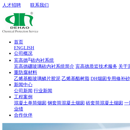
人才招聘
联系我们
首页
ENGLISH
公司概况
®
宾高德
砖内衬系统
宾高德硼玻璃砖内衬系统简介
宾高德质监技术服务
关于
重防腐材料
乙烯基酯玻璃鳞片胶泥
乙烯基酯树脂
DH烟囱专用修补
新闻中心
公司新闻
行业新闻
工程案例
混凝土单筒烟囱
钢套筒混凝土烟囱
砖套筒混凝土烟囱
一
业绩
合作伙伴