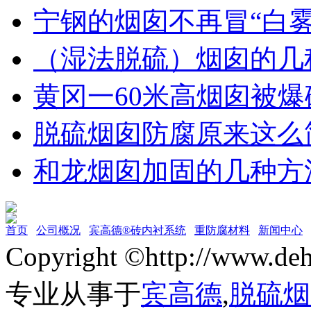
宁钢的烟囱不再冒“白雾
（湿法脱硫）烟囱的几
黄冈一60米高烟囱被爆
脱硫烟囱防腐原来这么
和龙烟囱加固的几种方
首页
公司概况
宾高德®砖内衬系统
重防腐材料
新闻中心
Copyright ©http://w
专业从事于
宾高德
,
脱硫烟