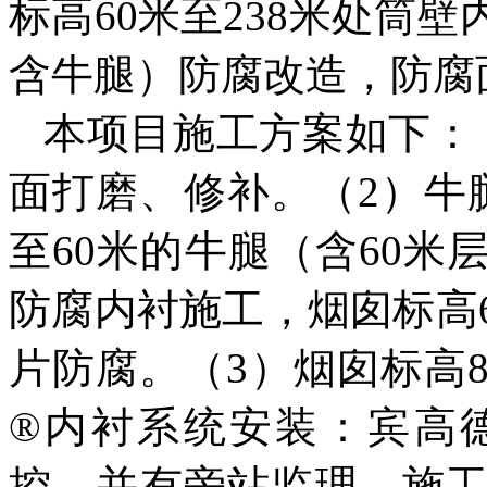
标高
60
米至
238
米处筒壁
含牛腿）防腐改造，防腐
本项目
施工
方案如下：
面打磨、修补
。
（
2
）牛
至
60
米的牛腿（含
60
米
防腐内衬施工，烟囱标高
片防腐
。
（
3
）烟囱标高
®
内衬系统安装
：
宾高
控，并有旁站监理，施