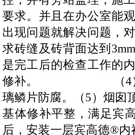
要求。并且在办公室能
出现问题就解决问题，
求砖缝及砖背面达到
3m
是完工后的检查工作的
修补
。
（
4
璃鳞片防腐
。
（
5
）烟囱
基体修补平整，满足宾
后，
安装一层宾高德
®
内