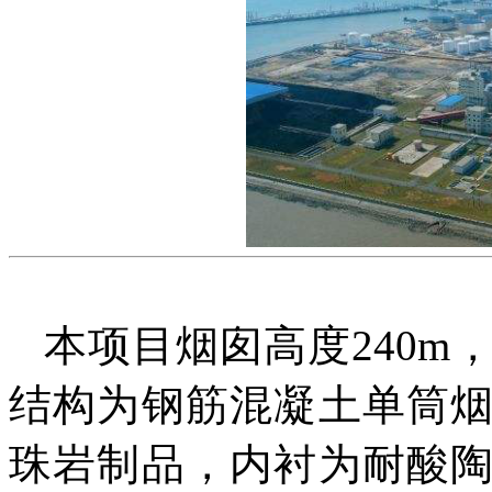
本项目
烟囱高度
240m
结构
为钢筋混凝土单筒
珠岩制品
，
内衬为耐酸