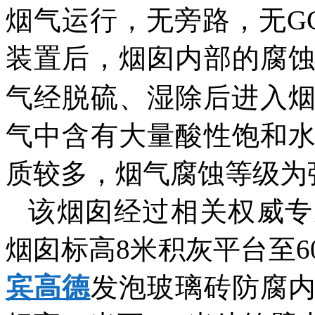
烟气运行，无旁路，无
G
装置后，烟囱内部的腐
气经脱硫、湿除后进入
气中含有大量酸性饱和
质较多，烟气腐蚀等级为
该烟囱经过相关权威专
烟囱标高
8
米积灰平台至
6
宾高德
发泡玻璃砖防腐