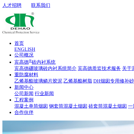
人才招聘
联系我们
首页
ENGLISH
公司概况
®
宾高德
砖内衬系统
宾高德硼玻璃砖内衬系统简介
宾高德质监技术服务
关于
重防腐材料
乙烯基酯玻璃鳞片胶泥
乙烯基酯树脂
DH烟囱专用修补
新闻中心
公司新闻
行业新闻
工程案例
混凝土单筒烟囱
钢套筒混凝土烟囱
砖套筒混凝土烟囱
一
合作伙伴