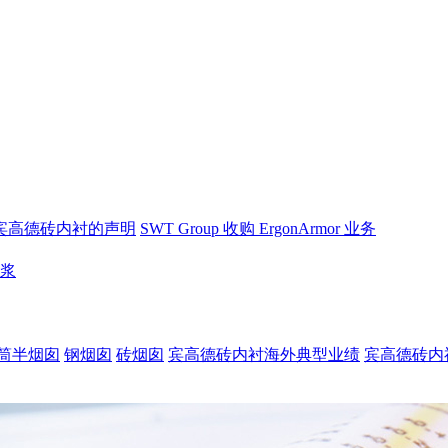
宾高德砖内衬的声明
SWT Group 收购 ErgonArmor 业务
砂浆
筒半烟囱
钢烟囱
砖烟囱
宾高德砖内衬海外典型业绩
宾高德砖内