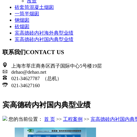
改造
砖套筒混凝土烟囱
一筒半烟囱
钢烟囱
砖烟囱
宾高德砖内衬海外典型业绩
宾高德砖内衬国内典型业绩
联系我们
CONTACT US
上海市莘庄商务区西子国际中心5号楼19层
dehao@dehao.net
021-34627787 （总机）
021-34627160
宾高德砖内衬国内典型业绩
您的当前位置：
首 页
>>
工程案例
>>
宾高德砖内衬国内典