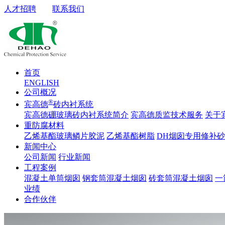
人才招聘
联系我们
首页
ENGLISH
公司概况
®
宾高德
砖内衬系统
宾高德硼玻璃砖内衬系统简介
宾高德质监技术服务
关于
重防腐材料
乙烯基酯玻璃鳞片胶泥
乙烯基酯树脂
DH烟囱专用修补
新闻中心
公司新闻
行业新闻
工程案例
混凝土单筒烟囱
钢套筒混凝土烟囱
砖套筒混凝土烟囱
一
业绩
合作伙伴