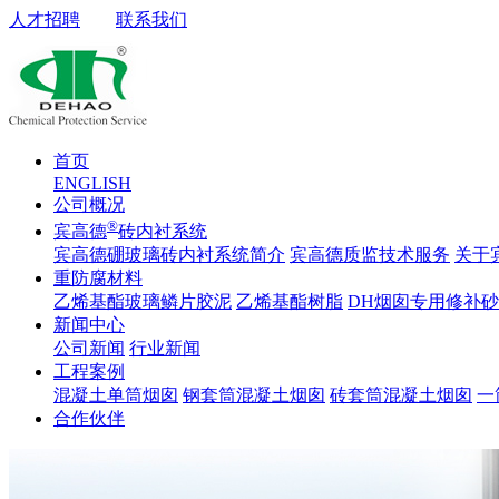
人才招聘
联系我们
首页
ENGLISH
公司概况
®
宾高德
砖内衬系统
宾高德硼玻璃砖内衬系统简介
宾高德质监技术服务
关于
重防腐材料
乙烯基酯玻璃鳞片胶泥
乙烯基酯树脂
DH烟囱专用修补
新闻中心
公司新闻
行业新闻
工程案例
混凝土单筒烟囱
钢套筒混凝土烟囱
砖套筒混凝土烟囱
一
合作伙伴