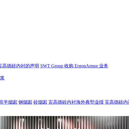
宾高德砖内衬的声明
SWT Group 收购 ErgonArmor 业务
砂浆
筒半烟囱
钢烟囱
砖烟囱
宾高德砖内衬海外典型业绩
宾高德砖内