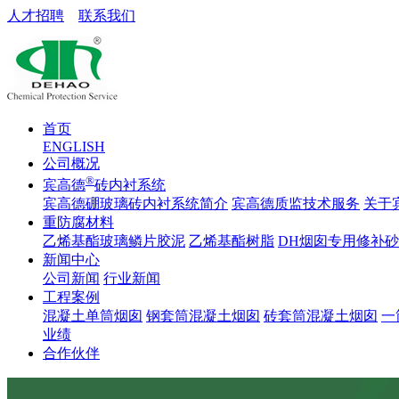
人才招聘
联系我们
首页
ENGLISH
公司概况
®
宾高德
砖内衬系统
宾高德硼玻璃砖内衬系统简介
宾高德质监技术服务
关于
重防腐材料
乙烯基酯玻璃鳞片胶泥
乙烯基酯树脂
DH烟囱专用修补
新闻中心
公司新闻
行业新闻
工程案例
混凝土单筒烟囱
钢套筒混凝土烟囱
砖套筒混凝土烟囱
一
业绩
合作伙伴