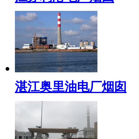
湛江奥里油电厂烟囱