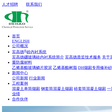
人才招聘
联系我们
首页
ENGLISH
公司概况
®
宾高德
砖内衬系统
宾高德硼玻璃砖内衬系统简介
宾高德质监技术服务
关于
重防腐材料
乙烯基酯玻璃鳞片胶泥
乙烯基酯树脂
DH烟囱专用修补
新闻中心
公司新闻
行业新闻
工程案例
混凝土单筒烟囱
钢套筒混凝土烟囱
砖套筒混凝土烟囱
一
业绩
合作伙伴