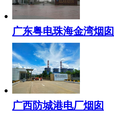
广东粤电珠海金湾烟囱
广西防城港电厂烟囱