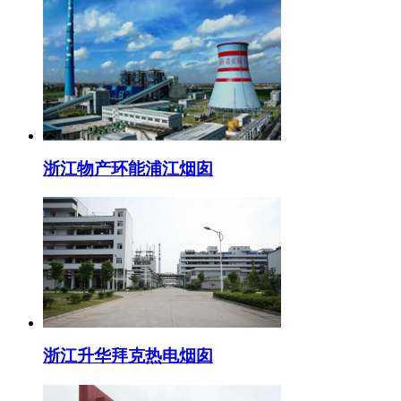
浙江物产环能浦江烟囱
浙江升华拜克热电烟囱