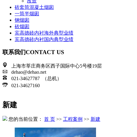
改造
砖套筒混凝土烟囱
一筒半烟囱
钢烟囱
砖烟囱
宾高德砖内衬海外典型业绩
宾高德砖内衬国内典型业绩
联系我们
CONTACT US
上海市莘庄商务区西子国际中心5号楼19层
dehao@dehao.net
021-34627787 （总机）
021-34627160
新建
您的当前位置：
首 页
>>
工程案例
>>
新建