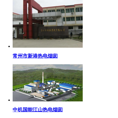
常州市新港热电烟囱
中机国能江山热电烟囱