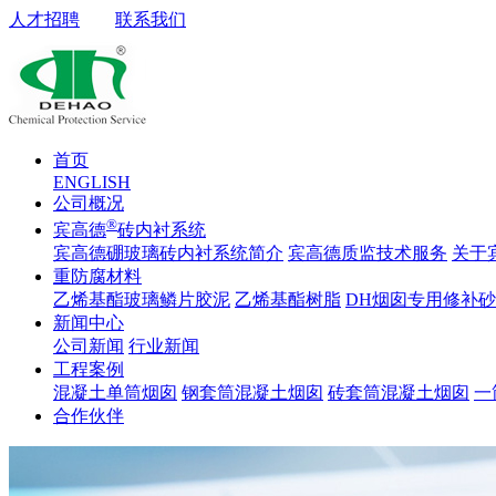
人才招聘
联系我们
首页
ENGLISH
公司概况
®
宾高德
砖内衬系统
宾高德硼玻璃砖内衬系统简介
宾高德质监技术服务
关于
重防腐材料
乙烯基酯玻璃鳞片胶泥
乙烯基酯树脂
DH烟囱专用修补
新闻中心
公司新闻
行业新闻
工程案例
混凝土单筒烟囱
钢套筒混凝土烟囱
砖套筒混凝土烟囱
一
合作伙伴