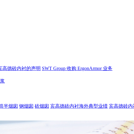
宾高德砖内衬的声明
SWT Group 收购 ErgonArmor 业务
砂浆
筒半烟囱
钢烟囱
砖烟囱
宾高德砖内衬海外典型业绩
宾高德砖内