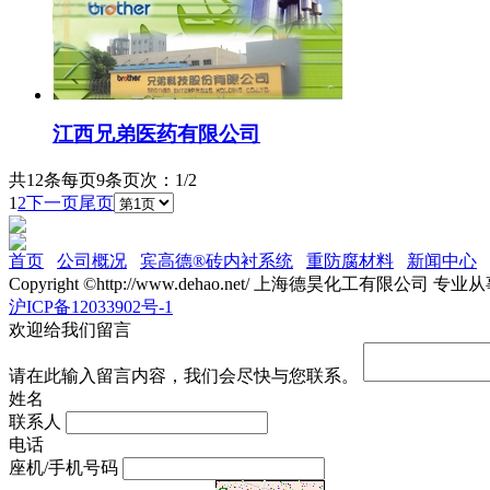
江西兄弟医药有限公司
共12条
每页9条
页次：1/2
1
2
下一页
尾页
首页
公司概况
宾高德®砖内衬系统
重防腐材料
新闻中心
Copyright ©http://www.dehao.net/ 上海德昊化工有限公司 专业
沪ICP备12033902号-1
欢迎给我们留言
请在此输入留言内容，我们会尽快与您联系。
姓名
联系人
电话
座机/手机号码