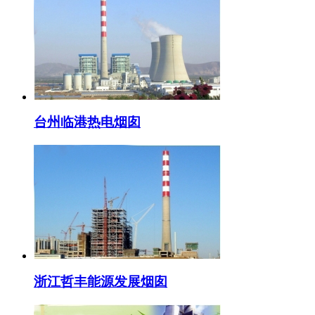
台州临港热电烟囱
浙江哲丰能源发展烟囱