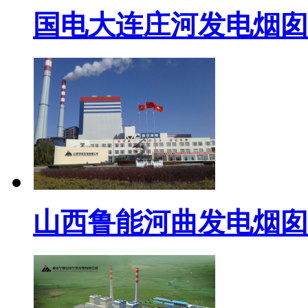
国电大连庄河发电烟囱
山西鲁能河曲发电烟囱