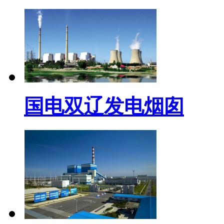
国电双辽发电烟囱