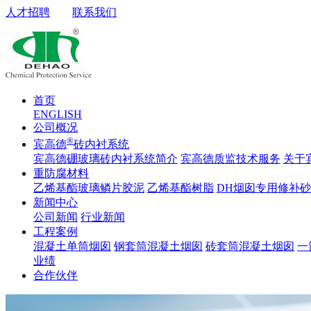
人才招聘
联系我们
首页
ENGLISH
公司概况
®
宾高德
砖内衬系统
宾高德硼玻璃砖内衬系统简介
宾高德质监技术服务
关于
重防腐材料
乙烯基酯玻璃鳞片胶泥
乙烯基酯树脂
DH烟囱专用修补
新闻中心
公司新闻
行业新闻
工程案例
混凝土单筒烟囱
钢套筒混凝土烟囱
砖套筒混凝土烟囱
一
业绩
合作伙伴