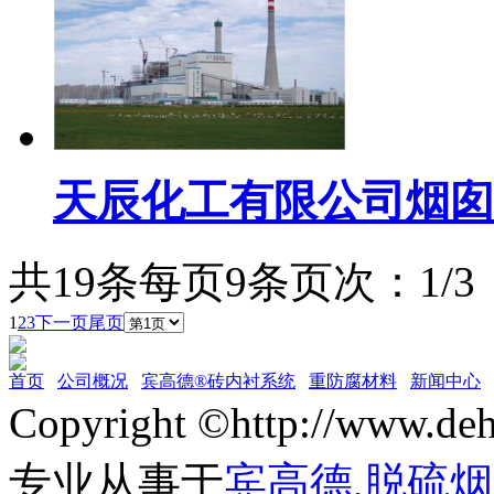
天辰化工有限公司烟囱
共19条
每页9条
页次：1/3
1
2
3
下一页
尾页
首页
公司概况
宾高德®砖内衬系统
重防腐材料
新闻中心
Copyright ©http://w
专业从事于
宾高德
,
脱硫烟